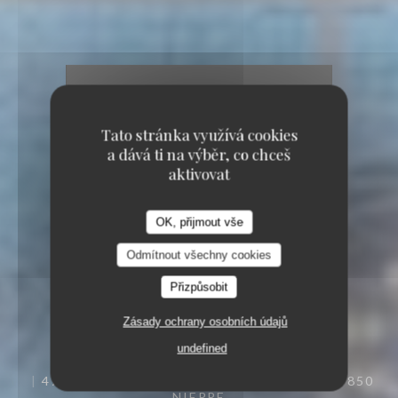
Tato stránka využívá cookies
a dává ti na výběr, co chceš
aktivovat
OK, přijmout vše
Odmítnout všechny cookies
Přizpůsobit
Zásady ochrany osobních údajů
undefined
47 RUE D'ARMENTIÈRES, 59850 NIEPPE 59850
NIEPPE